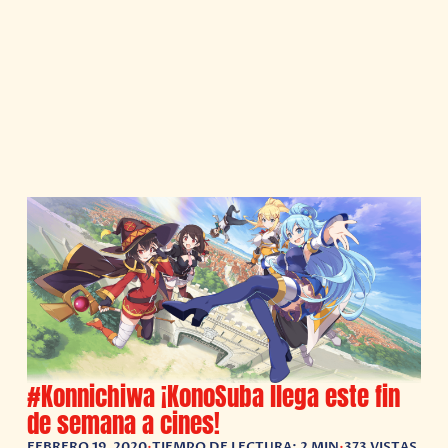
#Konnichiwa ¡KonoSuba llega este fin
de semana a cines!
FEBRERO 19, 2020
•
TIEMPO DE LECTURA: 2 MIN
•
373 VISTAS