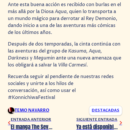
Ante esta buena acción es recibido con burlas en el
más allá por la Diosa
Aqua
, quien lo transporta a
un mundo mágico para derrotar al Rey Demonio,
dando inicio a una de las aventuras más cómicas
de los últimos años.
Después de dos temporadas, la cinta continúa con
las aventuras del grupo de
Kasuma, Aqua,
Darkness
y
Megumin
ante una nueva amenaza que
los obligará a salvar la
Villa Carmesí
.
Recuerda seguir al pendiente de nuestras redes
sociales y unirte a los hilos de
conversación, así como usar el
#KonnichiwaFestival
TEMO NAVARRO
DESTACADAS
ENTRADA ANTERIOR
SIGUIENTE ENTRADA
El manga The Seven Deadly Sins termina en mayo
Ya está disponible el tema de Star Wars Jedi: Fallen Order en Spotify/iTunes