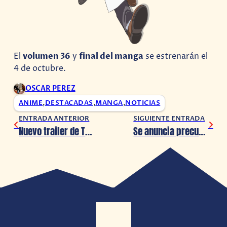
El
volumen 36
y
final del manga
se estrenarán el
4 de octubre.
OSCAR PEREZ
ANIME
,
DESTACADAS
,
MANGA
,
NOTICIAS
ENTRADA ANTERIOR
SIGUIENTE ENTRADA
Nuevo trailer de Tokyo Ghoul S Live-Action
Se anuncia precuela de «Los Juegos del Hambre»