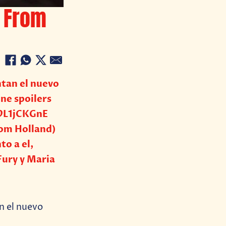
r From
ntan el nuevo
ne spoilers
9L1jCKGnE
Tom Holland)
to a el,
Fury y Maria
n el nuevo