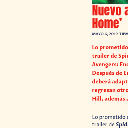
Nuevo a
Home’
MAYO 6, 2019
•
TIEM
Lo prometido 
trailer de S
Avengers: E
Después de E
deberá adapta
regresan otr
Hill, además
Lo prometido 
Spid
trailer de