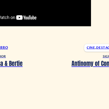
ARRO
CINE
,
DESTA
IOR
SIG
a & Bertie