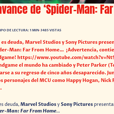
vance de ‘Spider-Man: Fa
PO DE LECTURA: 1 MIN
•
3485 VISTAS
es deuda, Marvel Studios y Sony Pictures prese
pider-Man: Far From Home… ¡Advertencia, contie
ndgame! https://www.youtube.com/watch?v=Nt
ndgame el mundo ha cambiado y Peter Parker (
rse a su regreso de cinco años desaparecido. Jun
os personajes del MCU como Happy Hogan, Nick 
…
Marvel Studios
Sony Pictures
es deuda,
y
presenta
er-Man: Far From Home
…