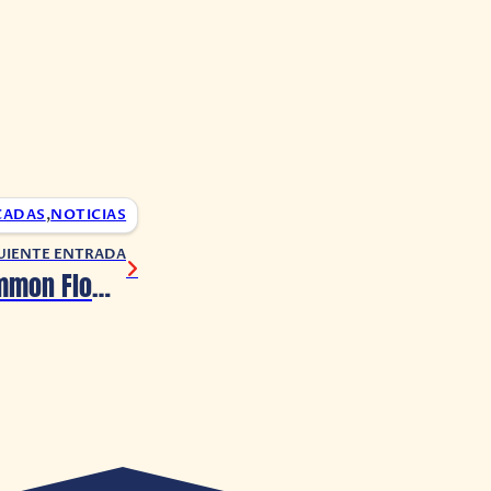
CADAS
,
NOTICIAS
UIENTE ENTRADA
Antinomy of Common Flowers obtiene lanzamiento en PS4