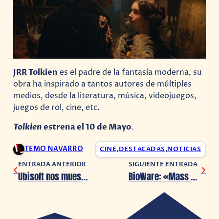
JRR Tolkien
es el padre de la fantasía moderna, su
obra ha inspirado a tantos autores de múltiples
medios, desde la literatura, música, videojuegos,
juegos de rol, cine, etc.
Tolkien
estrena el 10 de Mayo
.
TEMO NAVARRO
CINE
,
DESTACADAS
,
NOTICIAS
ENTRADA ANTERIOR
SIGUIENTE ENTRADA
Ubisoft nos muestra los lugares más románticos en sus juegos
BioWare: «Mass Effect está muy vivo»