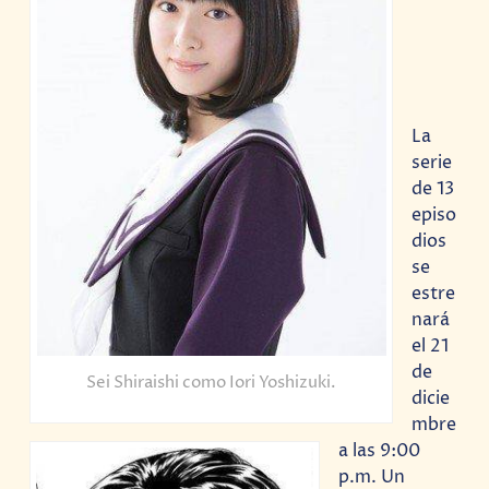
La
serie
de 13
episo
dios
se
estre
nará
el 21
de
Sei Shiraishi como Iori Yoshizuki.
dicie
mbre
a las 9:00
p.m. Un