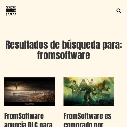
Resultados de búsqueda para:
fromsoftware
FromSoftware
FromSoftware es
anuncia DLC para
comprado por