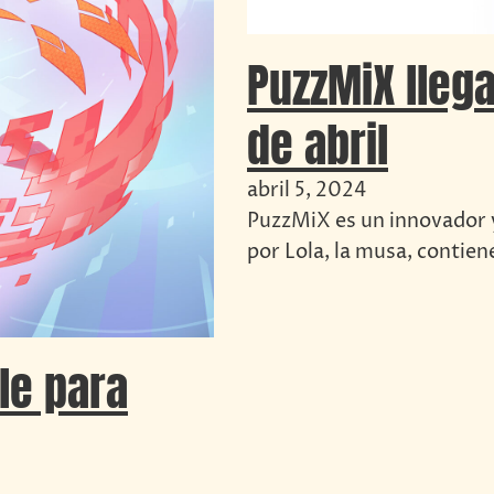
PuzzMiX llega
de abril
abril 5, 2024
PuzzMiX es un innovador 
por Lola, la musa, contien
le para