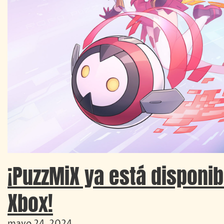
¡PuzzMiX ya está disponib
Xbox!
mayo 24, 2024