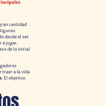
rincipales
gran cantidad
 Algunos
o desde el set
 a jugar.
so de lo inicial
jugadores
traer a la vida
s
. El objetivo
tos