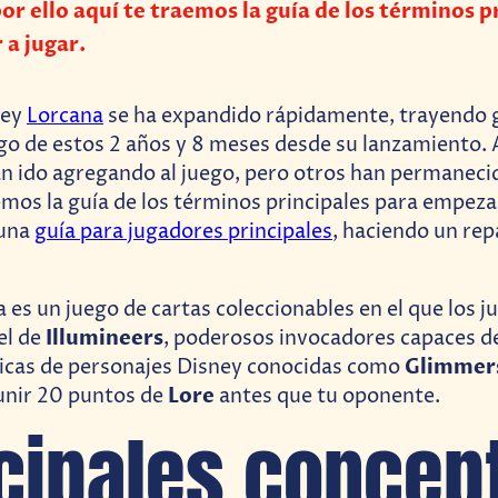
por ello aquí te traemos la guía de los términos p
a jugar.
ney
Lorcana
se ha expandido rápidamente, trayendo 
argo de estos 2 años y 8 meses desde su lanzamiento.
n ido agregando al juego, pero otros han permanecid
aemos la guía de los términos principales para empezar
 una
guía para jugadores principales
, haciendo un repa
 es un juego de cartas coleccionables en el que los 
Illumineers
el de
, poderosos invocadores capaces de 
Glimmer
icas de personajes Disney conocidas como
Lore
eunir 20 puntos de
antes que tu oponente.
cipales concep