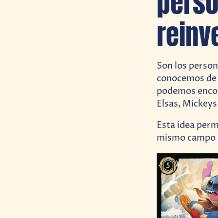
perso
reinv
Son los person
conocemos de l
podemos encon
Elsas, Mickeys
Esta idea perm
mismo campo de