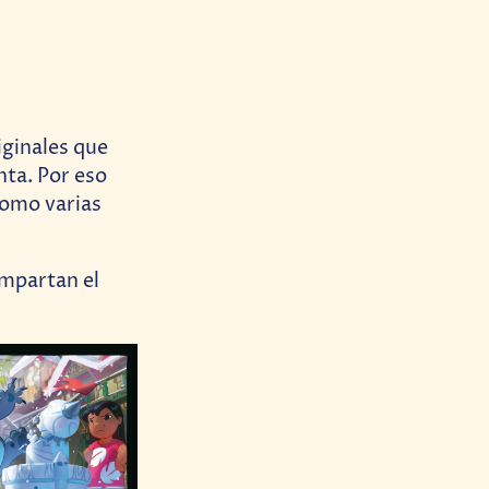
iginales que
nta. Por eso
como varias
ompartan el