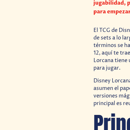
jugabilidad, 
para empezar 
El TCG de Dis
de sets a lo l
términos se ha
12, aquí te tr
Lorcana tiene
para jugar.
Disney Lorcana
asumen el pap
versiones mág
principal es r
Prin