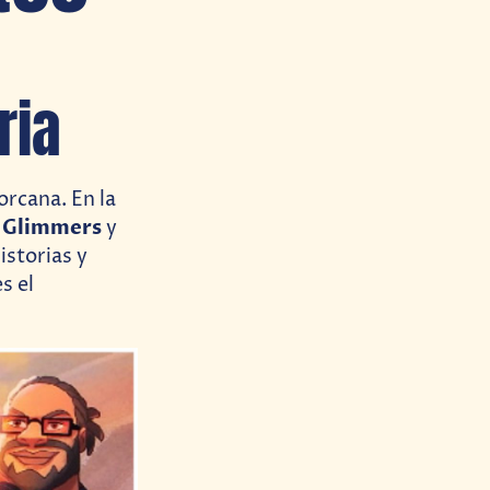
ria
orcana. En la
Glimmers
r
y
istorias y
s el