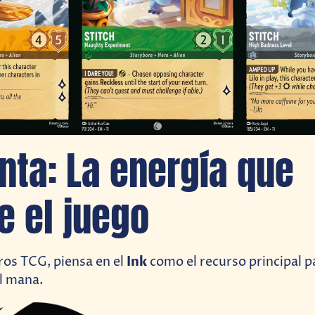
inta: La energía que
 el juego
Ink
tros TCG, piensa en el
como el recurso principal p
l mana.