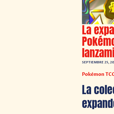
La exp
Pokémo
lanzam
SEPTIEMBRE 25, 2
Pokémon TCG 
La col
expand