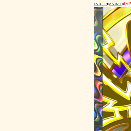
LA 
INICIO
ANIME