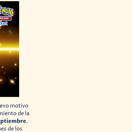
uevo motivo
miento de la
eptiembre
.
es de los