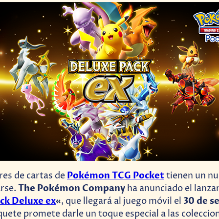
Pokémon TCG Pocket
res de cartas de
tienen un n
The Pokémon Company
rse.
ha anunciado el lanza
ck Deluxe ex
«
30 de s
, que llegará al juego móvil el
uete promete darle un toque especial a las coleccion