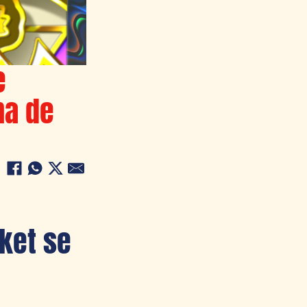
e
ha de
ket se