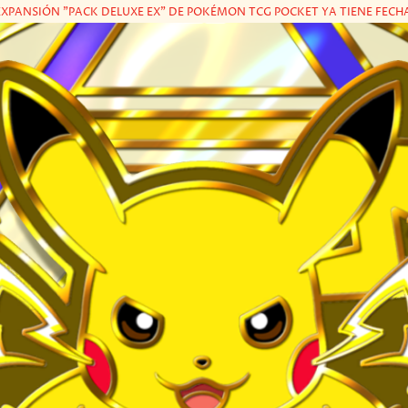
EXPANSIÓN "PACK DELUXE EX" DE POKÉMON TCG POCKET YA TIENE FEC