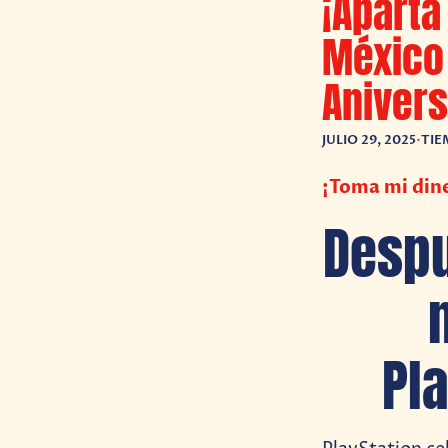
¡Aparta
México 
Anivers
JULIO 29, 2025
•
TIE
¡Toma mi dine
Despu
Pl