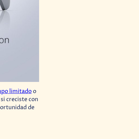
mpo limitado
o
si creciste con
portunidad de