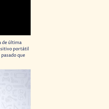
a de última
ositivo portátil
l pasado que