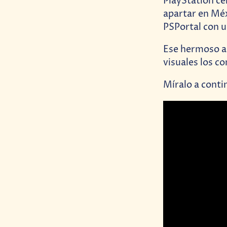
PlayStation ce
apartar en Méxi
PSPortal con u
Ese hermoso ac
visuales los c
Míralo a conti