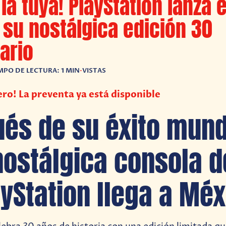
 la tuya! PlayStation lanza 
su nostálgica edición 30
ario
MPO DE LECTURA: 1 MIN
•
VISTAS
ro! La preventa ya está disponible
és de su éxito mundi
nostálgica consola d
ayStation llega a Méx