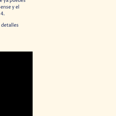
ue ya puedes
Sense y el
94.
 detalles