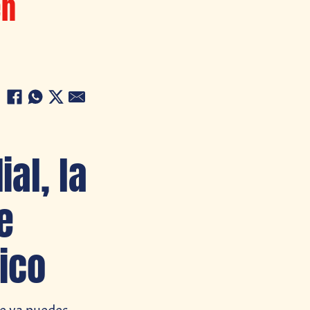
en
al, la
e
ico