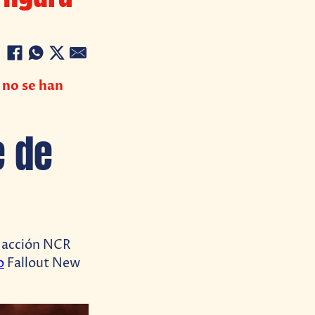
 no se han
e de
e acción NCR
o
Fallout New