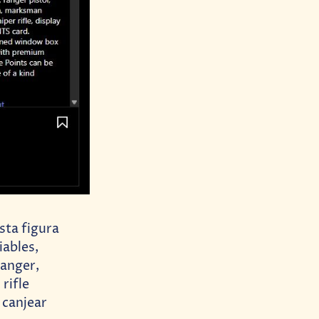
sta figura
iables,
Ranger,
rifle
 canjear