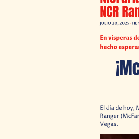
NCR Ran
JULIO 20, 2025
•
TIE
En vísperas d
hecho esper
¡Mc
El día de hoy,
Ranger (McFarl
Vegas.