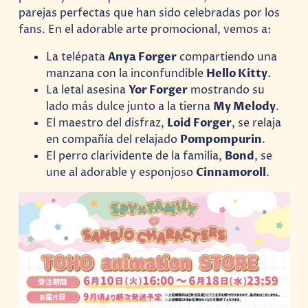
parejas perfectas que han sido celebradas por los
fans. En el adorable arte promocional, vemos a:
La telépata
Anya Forger
compartiendo una
manzana con la inconfundible
Hello Kitty
.
La letal asesina
Yor Forger
mostrando su
lado más dulce junto a la tierna
My Melody
.
El maestro del disfraz,
Loid Forger
, se relaja
en compañía del relajado
Pompompurin
.
El perro clarividente de la familia,
Bond
, se
une al adorable y esponjoso
Cinnamoroll
.