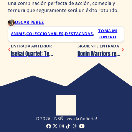
una combinación perfecta de acción, comedia y
ternura que seguramente será un éxito rotundo.
OSCAR PEREZ
TOMA MI
ANIME
,
COLECCIONABLES
,
DESTACADAS
,
DINERO
ENTRADA ANTERIOR
SIGUIENTE ENTRADA
Isekai Quartet: Temporada 3 incluye a The Eminence in Shadow
Ronin Warriors revive en anime: Guerreros Samurái tendrá continuación oficial
© 2026 - NSÑ, ¡viva la ñoñería!