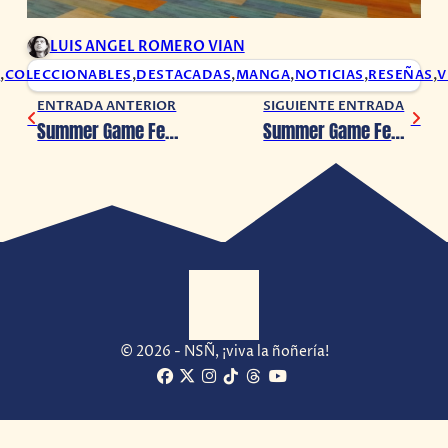
LUIS ANGEL ROMERO VIAN
E
,
COLECCIONABLES
,
DESTACADAS
,
MANGA
,
NOTICIAS
,
RESEÑAS
,
V
ENTRADA ANTERIOR
SIGUIENTE ENTRADA
Summer Game Fest 2025: ¡Last Flag ha sido anunciado!
Summer Game Fest: Blumhouse Games presenta Eyes of Hellfire
© 2026 - NSÑ, ¡viva la ñoñería!