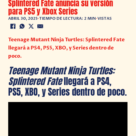
Splintered Fate anuncia su versión
para PS5 y Xbox Series
ABRIL 30, 2025
•
TIEMPO DE LECTURA: 2 MIN
•
VISTAS
Teenage Mutant Ninja Turtles: Splintered Fate
llegará a PS4, PS5, XBO, y Series dentro de
poco.
Teenage Mutant Ninja Turtles:
Splintered Fate
llegará a PS4,
PS5, XBO, y Series dentro de poco.