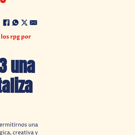
 los rpg por
33 una
aliza
permitirnos una
ica, creativa y