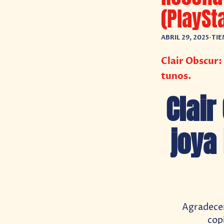
(PlaySt
ABRIL 29, 2025
•
TIE
Clair Obscur:
tunos.
Clair
joya
Agradecem
cop