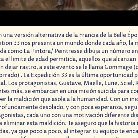
una versión alternativa de la Francia de la Belle Épo
tion 33 nos presenta un mundo donde cada año, la 
da como La Pintora/ Peintresse dibuja un número en 
ta el limite de edad permitida, aquellos que alcanzan
n dejar rastro, a este evento se le llama Gommage (q
orrado) . La Expedición 33 es la última oportunidad 
al. Los protagonistas, Gustave, Maelle, Lune, Sciel, 
ntes más, se embarcan en una misión suicida para co
er la maldición que asola a la humanidad. Con un ini
profundamente desolado, y con poca esperanza, segu
gonistas, cada uno con una motivación diferente di
 eliminar esta maldición. Te aseguro que la historia 
as, ya que poco a poco, al integrar tu equipo te enc