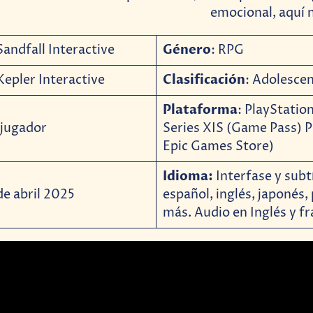
emocional, aquí 
Género
andfall Interactive
: RPG
Clasificación
epler Interactive
: Adolescen
Plataforma
: PlayStatio
 jugador
Series XIS (Game Pass) 
Epic Games Store)
Idioma:
Interfase y subt
e abril 2025
español, inglés, japonés,
más. Audio en Inglés y f