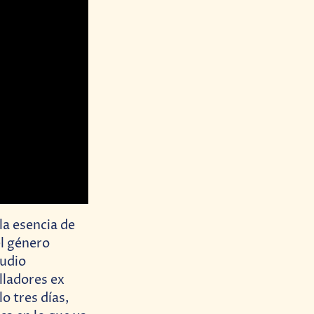
la esencia de
el género
tudio
lladores ex
o tres días,