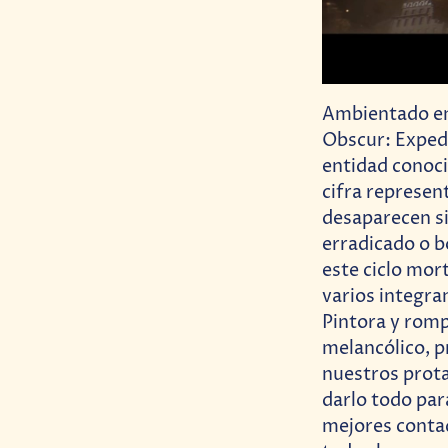
Ambientado en 
Obscur: Expedi
entidad conoci
cifra represen
desaparecen si
erradicado o b
este ciclo mort
varios integra
Pintora y romp
melancólico, 
nuestros prota
darlo todo para
mejores contad