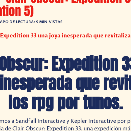
ation 5)
MPO DE LECTURA: 9 MIN
•
VISTAS
 Expedition 33 una joya inesperada que revitaliza
 Obscur: Expedition 
 inesperada que revit
los rpg por tunos.
os a Sandfall Interactive y Kepler Interactive por 
ia de Clair Obscur: Expedition 33, una expedición mág