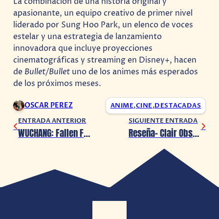
La combinación de una historia original y
apasionante, un equipo creativo de primer nivel
liderado por Sung Hoo Park, un elenco de voces
estelar y una estrategia de lanzamiento
innovadora que incluye proyecciones
cinematográficas y streaming en Disney+, hacen
de
Bullet/Bullet
uno de los animes más esperados
de los próximos meses.
OSCAR PEREZ
ANIME
,
CINE
,
DESTACADAS
ENTRADA ANTERIOR
SIGUIENTE ENTRADA
WUCHANG: Fallen Feathers despliega sus alas el 24 de julio
Reseña- Clair Obscur: Expedition 33 (PlayStation 5)