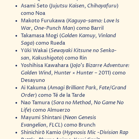
Asami Seto (
Jujutsu Kaisen
,
Chihayafuru
)
como Noa
Makoto Furukawa (
Kaguya-sama: Love Is
War
,
One-Punch Man
) como Barril
Takamasa Mogi (
Golden Kamuy
,
Vinland
Saga
) como Rueda
Yūki Wakai (
Sewayaki Kitsune no Senko-
san
,
Kakushigoto
) como Rin
Yoshihisa Kawahara (
JoJo’s Bizarre Adventure:
Golden Wind
,
Hunter × Hunter
– 2011) como
Desayuno
Ai Kakuma (
Amagi Brilliant Park
,
Fate/Grand
Order
) como Té de la Tarde
Nao Tamura (
Sora no Method
,
No Game No
Life
) como Almuerzo
Mayumi Shintani (
Neon Genesis
Evangelion
,
FLCL
) como Brunch
Shinichirō Kamio (
Hypnosis Mic -Division Rap