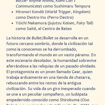
Battle- Rhyme Anima
,
Komi Can’t
Communicate
) como Sushimaru Tempura
Hironori Kondō (
World Trigger
,
Kingdom
)
como Destro Inu (Perro Destro)
Yūichi Nakamura (
Jujutsu Kaisen
,
Fairy Tail
)
como Saitō, el Centro de Bateo
La historia de
Bullet/Bullet
se desarrolla en un
futuro cercano sombrío, donde la civilización tal
como la conocemos se ha derrumbado,
transformando el mundo en un vasto páramo. En
este escenario desolador, la humanidad sobrevive
aferrándose a las reliquias de un pasado olvidado.
El protagonista es un joven llamado Gear, quien
trabaja arduamente en una tienda de chatarra,
rebuscando entre los restos de la antigua
civilización. Su vida da un giro inesperado cuando
se une a un peculiar compañero, un ludópata
empedernido conocido como Shirokuma (Oso