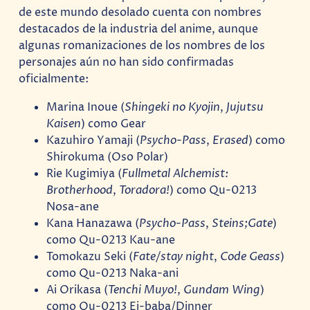
de este mundo desolado cuenta con nombres
destacados de la industria del anime, aunque
algunas romanizaciones de los nombres de los
personajes aún no han sido confirmadas
oficialmente:
Marina Inoue (
Shingeki no Kyojin
,
Jujutsu
Kaisen
) como Gear
Kazuhiro Yamaji (
Psycho-Pass
,
Erased
) como
Shirokuma (Oso Polar)
Rie Kugimiya (
Fullmetal Alchemist:
Brotherhood
,
Toradora!
) como Qu-0213
Nosa-ane
Kana Hanazawa (
Psycho-Pass
,
Steins;Gate
)
como Qu-0213 Kau-ane
Tomokazu Seki (
Fate/stay night
,
Code Geass
)
como Qu-0213 Naka-ani
Ai Orikasa (
Tenchi Muyo!
,
Gundam Wing
)
como Qu-0213 Ei-baba/Dinner