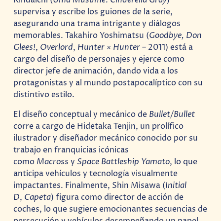
Kindaichi (
Uma Musume: Cinderella Gray
)
supervisa y escribe los guiones de la serie,
asegurando una trama intrigante y diálogos
memorables. Takahiro Yoshimatsu (
Goodbye, Don
Glees!
,
Overlord
,
Hunter × Hunter
– 2011) está a
cargo del diseño de personajes y ejerce como
director jefe de animación, dando vida a los
protagonistas y al mundo postapocalíptico con su
distintivo estilo.
El diseño conceptual y mecánico de
Bullet/Bullet
corre a cargo de Hidetaka Tenjin, un prolífico
ilustrador y diseñador mecánico conocido por su
trabajo en franquicias icónicas
como
Macross
y
Space Battleship Yamato
, lo que
anticipa vehículos y tecnología visualmente
impactantes. Finalmente, Shin Misawa (
Initial
D
,
Capeta
) figura como director de acción de
coches, lo que sugiere emocionantes secuencias de