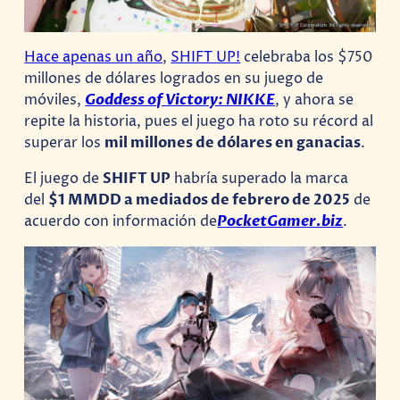
Hace apenas un año
,
SHIFT UP!
celebraba los $750
millones de dólares logrados en su juego de
móviles,
Goddess of Victory: NIKKE
, y ahora se
repite la historia, pues el juego ha roto su récord al
superar los
mil millones de dólares en ganacias
.
El juego de
SHIFT UP
habría superado la marca
del
$1 MMDD a mediados de febrero de 2025
de
acuerdo con información de
PocketGamer.biz
.