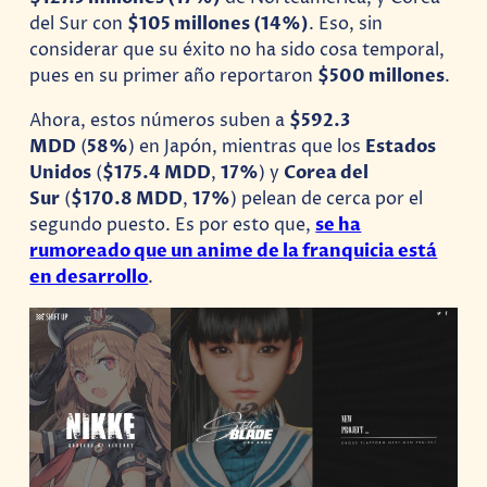
del Sur con
$105 millones (14%)
. Eso, sin
considerar que su éxito no ha sido cosa temporal,
pues en su primer año reportaron
$500 millones
.
Ahora, estos números suben a
$592.3
MDD
(
58%
) en Japón, mientras que los
Estados
Unidos
(
$175.4 MDD
,
17%
) y
Corea del
Sur
(
$170.8 MDD
,
17%
) pelean de cerca por el
segundo puesto. Es por esto que,
se ha
rumoreado que un anime de la franquicia está
en desarrollo
.