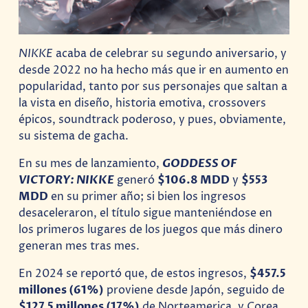
NIKKE
acaba de celebrar su segundo aniversario, y
desde 2022 no ha hecho más que ir en aumento en
popularidad, tanto por sus personajes que saltan a
la vista en diseño, historia emotiva, crossovers
épicos, soundtrack poderoso, y pues, obviamente,
su sistema de gacha.
En su mes de lanzamiento,
GODDESS OF
VICTORY: NIKKE
generó
$106.8 MDD
y
$553
MDD
en su primer año; si bien los ingresos
desaceleraron, el título sigue manteniéndose en
los primeros lugares de los juegos que más dinero
generan mes tras mes.
En 2024 se reportó que, de estos ingresos,
$457.5
millones (61%)
proviene desde Japón, seguido de
$127.5 millones (17%)
de Norteamerica, y Corea