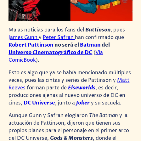
Malas noticias para los fans del
Battinson
, pues
James Gunn
y
Peter Safran
han confirmado que
Robert Pattinson
no será el
Batman
del
Universo Cinematográfico de DC
(
Vía
ComicBook
).
Esto es algo que ya se había mencionado múltiples
veces, pues las cintas y series de Pattinson y
Matt
Reeves
forman parte de
Elseworlds
, es decir,
producciones ajenas al nuevo universo de DC en
cines,
DC Universe
, junto a
Joker
y su secuela.
Aunque Gunn y Safran elogiaron
The Batman
y la
actuación de Pattinson, dijeron que tienen sus
propios planes para el personaje en el primer arco
del DC Universe,
Gods & Monsters
, donde el