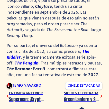
Después de eso, y para sorpresa de todos, el
icónico villano,
Clayface
, tendrá su cinta
independiente en septiembre de 2026. Las
películas que vienen después de eso aún no están
programadas, pero el orden parece ser
The
Authority
seguida de
The Brave and the Bold,
luego
Swamp Thing.
Por su parte, el universo del
Battinson
ya cuenta
con la cinta de 2022, su cómic precuela,
The
Riddler
, y la tremendamente exitosa serie spin-
off,
The Penguin
. Tras múltiples retrasos y pausas,
The Batman: Part II
, comenzará a filmarse este
año, con una fecha tentativa de estreno de
2027
.
TEMO NAVARRO
CINE
,
DESTACADAS
ENTRADA ANTERIOR
SIGUIENTE ENTRADA
Superman: ¡Krypto tendrá su propio spin-off!
Green Lantern y Starfire tendrán series dentro del DCU