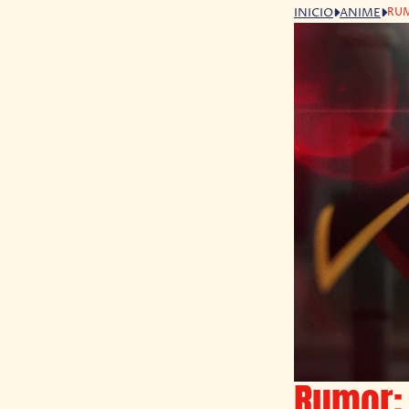
RUM
INICIO
ANIME
Rumor: