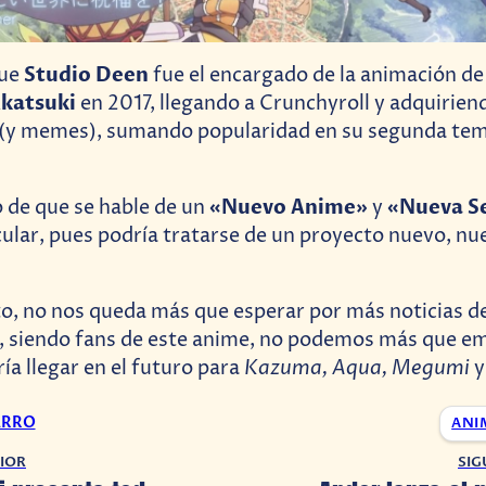
Studio Deen
que
fue el encargado de la animación de
katsuki
en 2017, llegando a Crunchyroll y adquirie
 (y memes), sumando popularidad en su segunda te
«Nuevo Anime»
«Nueva S
o de que se hable de un
y
ular, pues podría tratarse de un proyecto nuevo, n
o, no nos queda más que esperar por más noticias d
o, siendo fans de este anime, no podemos más que 
Kazuma, Aqua, Megumi
ía llegar en el futuro para
ARRO
ANI
IOR
SIG