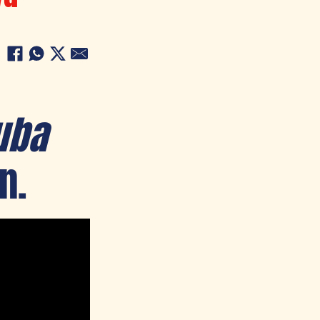
uba
n.