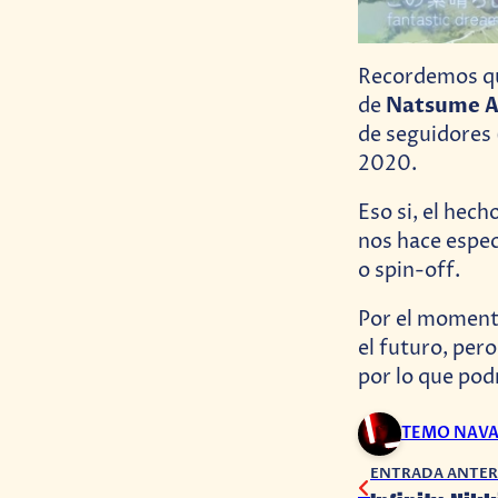
Recordemos 
Natsume A
de
de seguidores
2020.
Eso si, el hech
nos hace espec
o spin-off.
Por el moment
el futuro, per
por lo que podr
TEMO NAV
ENTRADA ANTER