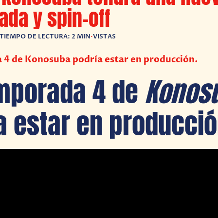
da y spin-off
TIEMPO DE LECTURA: 2 MIN
•
VISTAS
 4 de Konosuba podría estar en producción.
mporada 4 de
Konos
a estar en producció