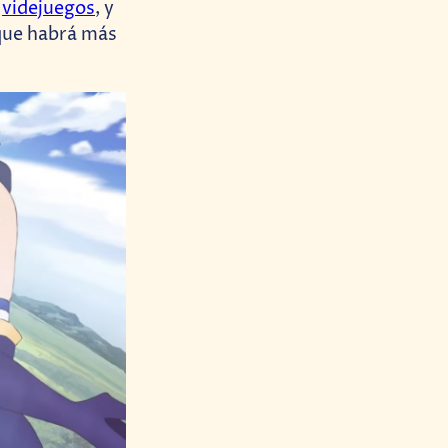
,
videjuegos
, y
 que habrá más