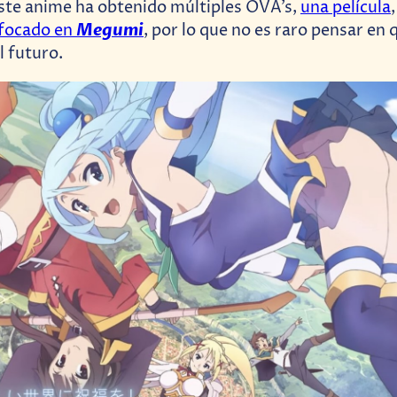
ste anime ha obtenido múltiples OVA’s,
una película
Megumi
nfocado en
, por lo que no es raro pensar en
l futuro.