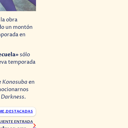
 la obra
ndo un montón
mporada en
ecuela»
sólo
ueva temporada
Konosuba
e
en
emocionarnos
Darkness
y
.
ME
,
DESTACADAS
UIENTE ENTRADA