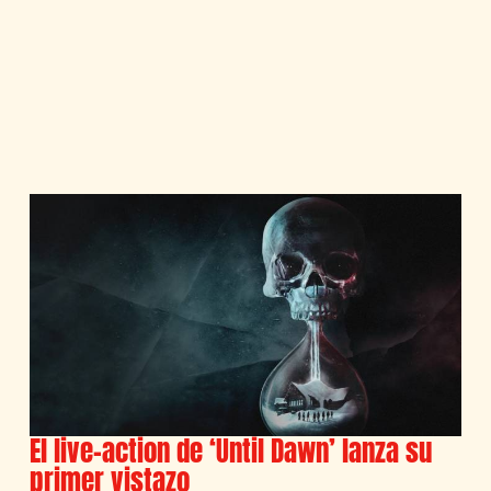
El live-action de ‘Until Dawn’ lanza su
primer vistazo