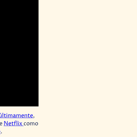
s últimamente
,
de
Netflix
como
o
.