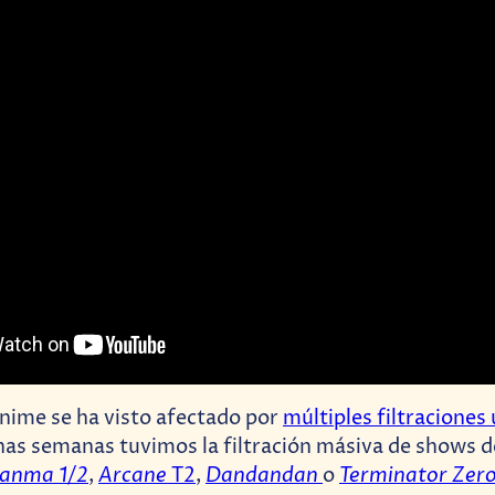
nime se ha visto afectado por
múltiples filtracione
nas semanas tuvimos la filtración másiva de shows 
anma 1/2
Arcane
Dandandan
Terminator Zer
,
T2
,
o