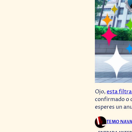
Ojo,
esta filtr
confirmado o d
esperes un anu
TEMO NAV