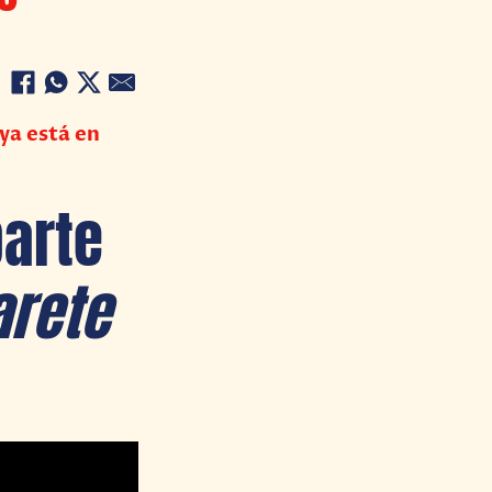
ya está en
parte
arete