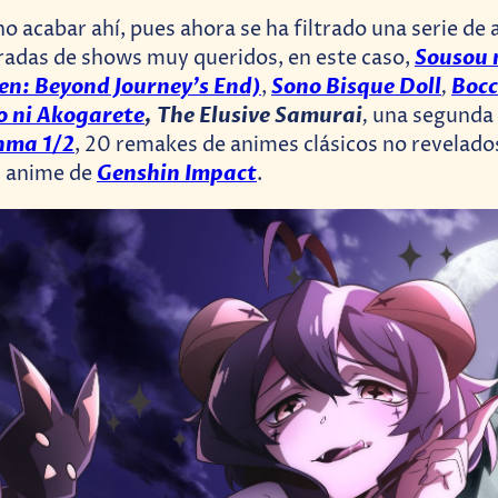
no acabar ahí, pues ahora se ha filtrado una serie de
Sousou 
adas de shows muy queridos, en este caso,
ren: Beyond Journey’s End)
Sono Bisque Doll
,
Bocc
,
 ni Akogarete
, The Elusive Samurai
,
una segunda 
nma 1/2
, 20 remakes de animes clásicos no revelados
Genshin Impact
l anime de
.