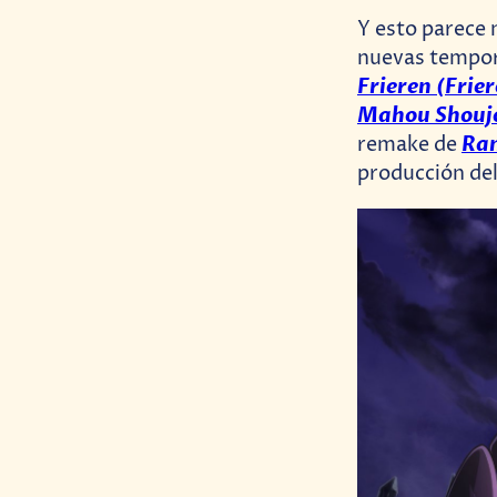
Y esto parece 
nuevas tempor
Frieren (Frie
Mahou Shoujo
Ra
remake de
producción de