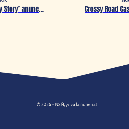
IOR
SIG
‘An Everyday Story’ anuncia su fecha de estreno en Steam
© 2026 - NSÑ, ¡viva la ñoñería!