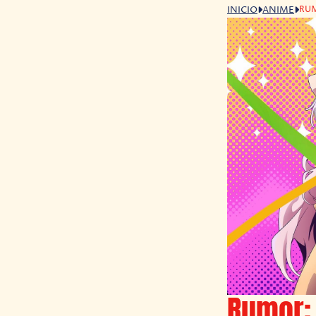
RUM
INICIO
ANIME
Rumor: