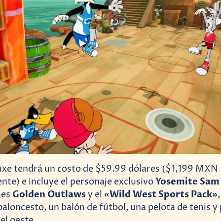
luxe tendrá un costo de $59.99 dólares ($1,199 MXN
Yosemite Sam
e) e incluye el personaje exclusivo
Golden Outlaws
«Wild West Sports Pack»
mes
y el
baloncesto, un balón de fútbol, una pelota de tenis y 
el oeste.