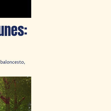
unes:
 baloncesto,