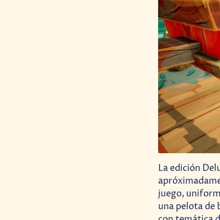
La edición De
apróximadament
juego, unifor
una pelota de 
con temática d