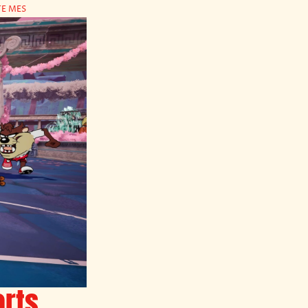
TE MES
orts