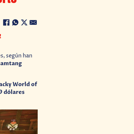
!
es, según han
Bamtang
acky World of
9 dólares