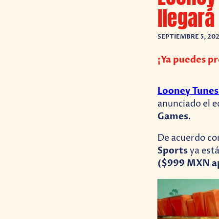
llegará
SEPTIEMBRE 5, 20
¡Ya puedes p
Looney Tunes
anunciado el e
Games
.
De acuerdo c
Sports
ya está
($999 MXN a