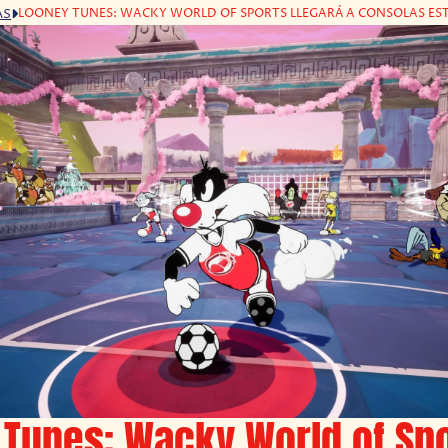
LOONEY TUNES: WACKY WORLD OF SPORTS LLEGARÁ A CONSOLAS ES
AS
Tunes: Wacky World of Sp