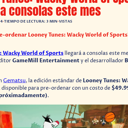
 a consolas este mes
24
•
TIEMPO DE LECTURA: 3 MIN
•
VISTAS
re-ordenar Looney Tunes: Wacky World of Sports
: Wacky World of Sports
llegará a consolas este m
GameMill Entertainment
ditor
y el desarrollador
Looney Tunes: W
on
Gematsu
, la edición estándar de
$49.9
 disponible para pre-ordenar con un costo de
próximadamente)
.