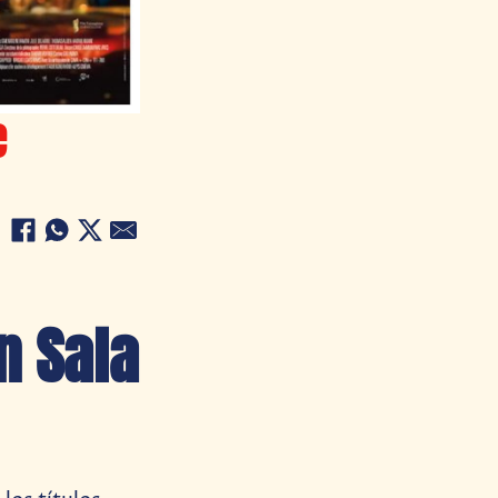
e
n Sala