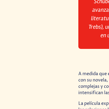
Schube
avanzar
literat
Trebs), 
en 
A medida que e
con su novela,
complejas y co
intensifican l
La película ex