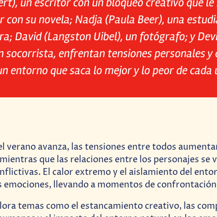
rt), un escritor con un bloqueo creativo que le
 con su novela; Nadja (Paula Beer), una estud
ura; David (Langston Uibel), un fotógrafo; y Dev
un socorrista, enfrentan tensiones personales y 
un entorno que saca lo mejor y lo peor de cada 
l verano avanza, las tensiones entre todos aumenta
 mientras que las relaciones entre los personajes se
nflictivas. El calor extremo y el aislamiento del ento
as emociones, llevando a momentos de confrontación 
plora temas como el estancamiento creativo, las com