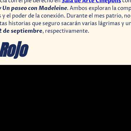
Sala de Arte Cinépolis
cia con el pie derecho en
con
 y Un paseo con Madeleine
. Ambos exploran la compl
y el poder de la conexión. Durante el mes patrio, n
tas historias que seguro sacarán varias lágrimas y un
12 de septiembre
, respectivamente.
 Rojo