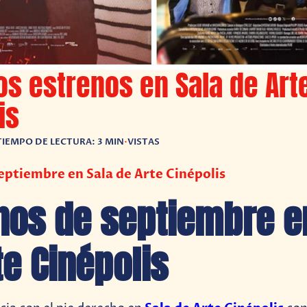
s estrenos en Sala de Art
is
TIEMPO DE LECTURA: 3 MIN
•
VISTAS
eptiembre en Sala de Arte Cinépolis
nos de septiembre e
te Cinépolis