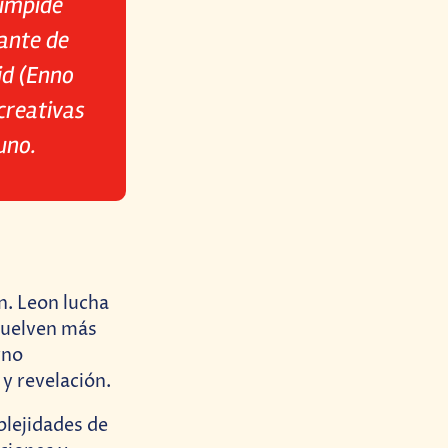
 impide
iante de
id (Enno
creativas
uno.
n. Leon lucha
 vuelven más
rno
y revelación.
plejidades de