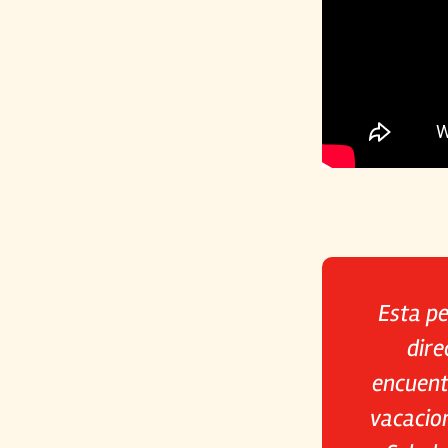
Esta pe
dire
encuent
vacacion