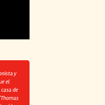
onista y
gue el
 casa de
n (Thomas