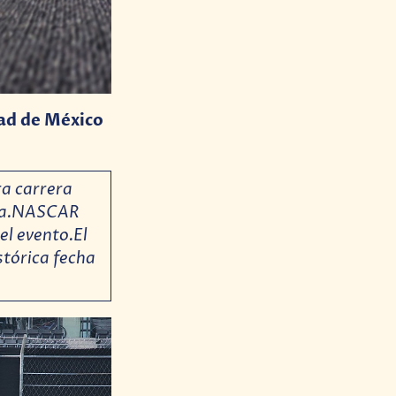
dad de México
ra carrera
rna.NASCAR
el evento.El
stórica fecha