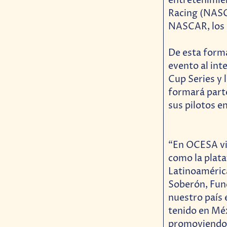
entretenimien
Racing (NASCA
NASCAR, los p
De esta form
evento al in
Cup Series y
formará parte
sus pilotos e
“En OCESA viv
como la plat
Latinoamérica
Soberón, Fun
nuestro país 
tenido en Méx
promoviendo 