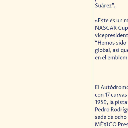
Suárez”.
«Este es un m
NASCAR Cup y
vicepresident
“Hemos sido o
global, así q
en el emblem
El Autódromo
con 17 curvas
1959, la pist
Pedro Rodrígu
sede de och
MÉXICO Prese