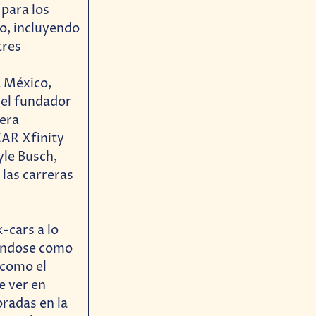
 para los
io, incluyendo
tres
á México,
 el fundador
rera
AR Xfinity
yle Busch,
las carreras
-cars a lo
nándose como
 como el
e ver en
radas en la