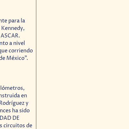
te para la
n Kennedy,
 NASCAR.
to a nivel
 que corriendo
de México”.
ilómetros,
nstruida en
 Rodríguez y
nces ha sido
UDAD DE
 circuitos de