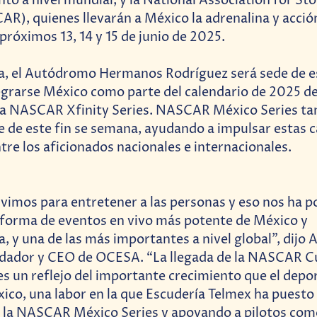
to a nivel mundial, y la National Association for St
R), quienes llevarán a México la adrenalina y acció
róximos 13, 14 y 15 de junio de 2025.
a, el Autódromo Hermanos Rodríguez será sede de es
tegrarse México como parte del calendario de 2025 
 la NASCAR Xfinity Series. NASCAR México Series t
 de este fin se semana, ayudando a impulsar estas c
ntre los aficionados nacionales e internacionales.
imos para entretener a las personas y eso nos ha p
aforma de eventos en vivo más potente de México y
, y una de las más importantes a nivel global”, dijo 
dador y CEO de OCESA. “La llegada de la NASCAR Cu
es un reflejo del importante crecimiento que el dep
ico, una labor en la que Escudería Telmex ha puest
la NASCAR México Series y apoyando a pilotos com