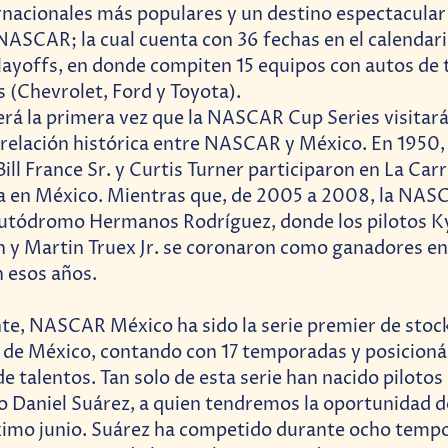
rnacionales más populares y un destino espectacular
NASCAR; la cual cuenta con 36 fechas en el calendar
layoffs, en donde compiten 15 equipos con autos de 
 (Chevrolet, Ford y Toyota).
será la primera vez que la NASCAR Cup Series visitar
 relación histórica entre NASCAR y México. En 1950,
ll France Sr. y Curtis Turner participaron en La Car
 en México. Mientras que, de 2005 a 2008, la NASC
 Autódromo Hermanos Rodríguez, donde los pilotos K
y Martin Truex Jr. se coronaron como ganadores en 
 esos años.
e, NASCAR México ha sido la serie premier de stock
o de México, contando con 17 temporadas y posicio
de talentos. Tan solo de esta serie han nacido pilotos
 Daniel Suárez, a quien tendremos la oportunidad d
ximo junio. Suárez ha competido durante ocho tempo