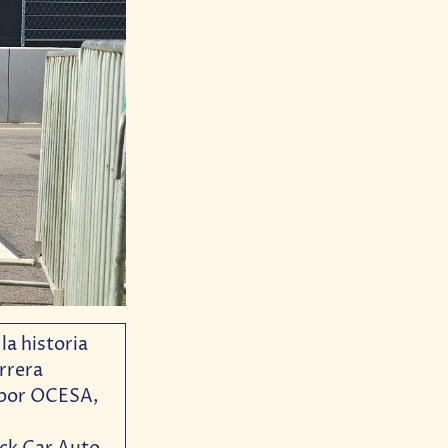
la historia
rrera
 por OCESA,