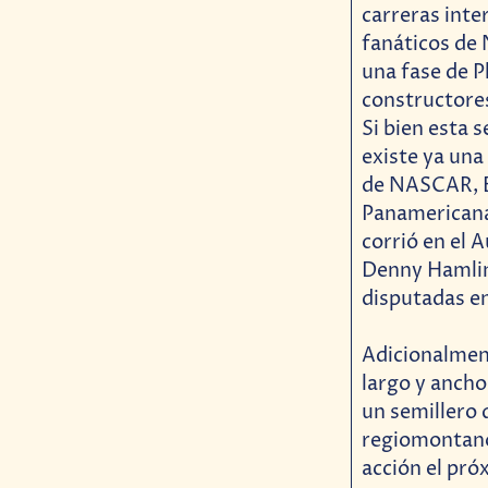
carreras inte
fanáticos de 
una fase de P
constructores
Si bien esta 
existe ya una
de NASCAR, Bi
Panamericana
corrió en el
Denny Hamlin 
disputadas en
Adicionalment
largo y anch
un semillero 
regiomontano
acción el pró