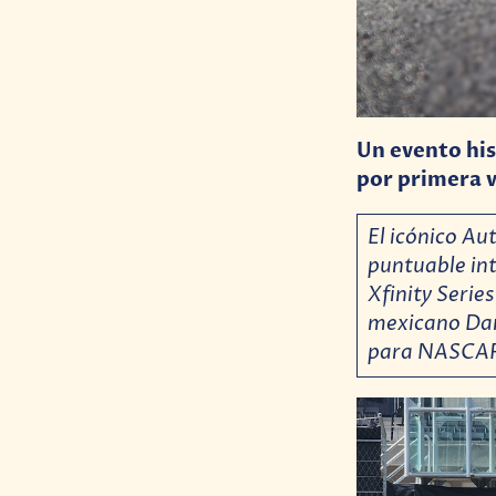
Un evento hi
por primera 
El icónico A
puntuable in
Xfinity Seri
mexicano Dani
para NASCAR 