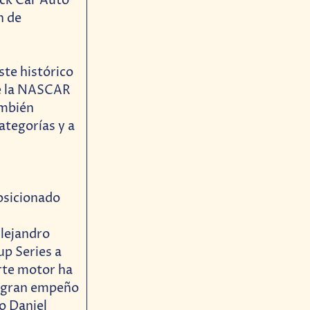
ock Car Auto
n de
te histórico
de la NASCAR
ambién
ategorías y a
osicionado
Alejandro
p Series a
orte motor ha
o gran empeño
o Daniel