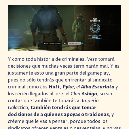
Y como toda historia de criminales,
Vess
tomará
decisiones que muchas veces terminarán mal. Y es
justamente esto una gran parte del gameplay,
pues no sólo tendrás que enfrentar al sindicato
criminal como
Los
Hutt
,
Pyke
, el
Alba Escarlata
y
los recién llegados al lore, el
Clan
Ashiga
,
so sin
contar que también te toparás al
Imperio
Galáctico,
también tendrás que tomar
decisiones de a quienes apoyas o traicionas
, y
créeme que le vas a pensar, porque todos los
sindicatos ofrecen ventajas o desventajas, y no vas