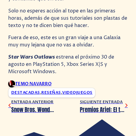
Solo no esperes acción al tope en las primeras
horas, además de que sus tutoriales son plastas de
texto y no te dicen bien qué hacer.
Fuera de eso, este es un gran viaje a una Galaxia
muy muy lejana que no vas a olvidar.
Star Wars Outlaws
estrena el próximo 30 de
agosto en PlayStation 5, Xbox Series X|S y
Microsoft Windows.
TEMO NAVARRO
DESTACADAS
,
RESEÑAS
,
VIDEOJUEGOS
ENTRADA ANTERIOR
SIGUIENTE ENTRADA
Snow Bros. Wonderland ya tiene fecha de lanzamiento
Premios Ariel: El talento y la excelencia del cine mexicano brillan en el Encuentro de Nominados de la entrega 66ª