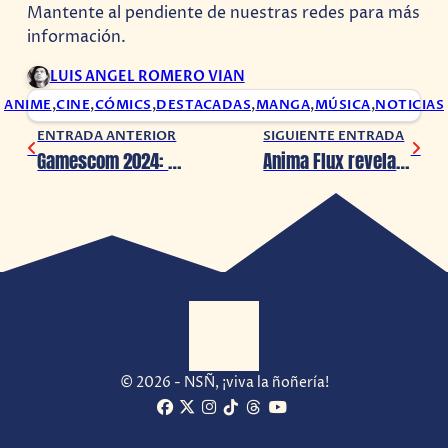
Mantente al pendiente de nuestras redes para más
información.
LUIS ANGEL ROMERO VIAN
ANIME
,
CINE
,
CÓMICS
,
DESTACADAS
,
MANGA
,
MÚSICA
,
NOTICIAS
ENTRADA ANTERIOR
SIGUIENTE ENTRADA
Gamescom 2024: Little Nightmares 3 presenta un nuevo avance
Anima Flux revela nuevos detalles antes de su estreno
© 2026 - NSÑ, ¡viva la ñoñería!