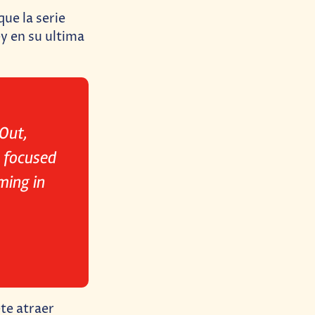
que la serie
ey en su ultima
 Out,
 focused
ming in
te atraer