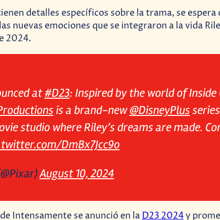
ienen detalles específicos sobre la trama, se espera 
las nuevas emociones que se integraron a la vida Ril
e 2024.
ounced at
#D23
: Inspired by the world of Inside
roductions
is a brand-new
@DisneyPlus
series
ovie studio where Riley’s dreams are made. Co
c.twitter.com/DmBx7Jcc9o
(@Pixar)
August 10, 2024
 de Intensamente se anunció en la
D23 2024
y prome