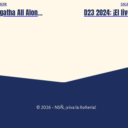
IOR
SIG
D23 2024: Agatha All Along estrena un nuevo avance
© 2026 - NSÑ, ¡viva la ñoñería!