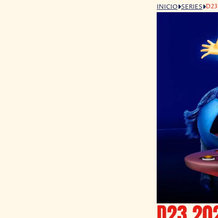
D23
INICIO
SERIES
D23 20