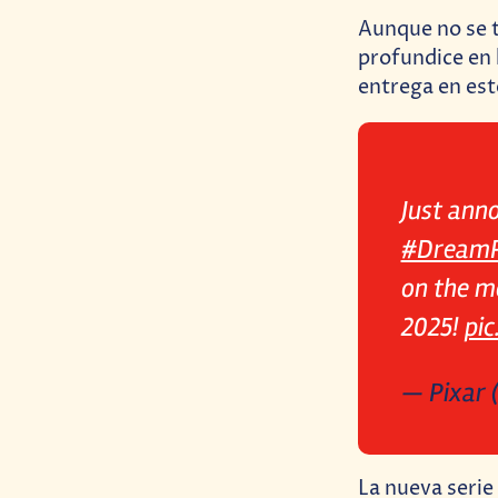
Aunque no se t
profundice en 
entrega en est
Just ann
#DreamP
on the m
2025!
pi
— Pixar 
La nueva serie