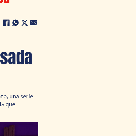
asada
to, una serie
l» que