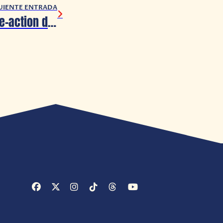
UIENTE ENTRADA
D23 2024: ¡El live-action de Blancanieves estrena su primer avance!