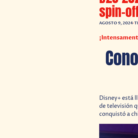
spin-of
AGOSTO 9, 2024
•
T
¡Intensamente
Cono
Disney+ está l
de televisión 
conquistó a ch