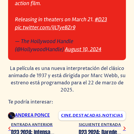
action film.
Releasing in theaters on March 21.
#D23
pic.twitter.com/iJLTyeBZr9
— The Hollywood Handle
(@HollywoodHandle)
August 10, 2024
La película es una nueva interpretación del clásico
animado de 1937 y está dirigida por Marc Webb, su
estreno está programado para el 22 de marzo de
2025.
Te podría interesar:
ANDREA PONCE
CINE
,
DESTACADAS
,
NOTICIAS
ENTRADA ANTERIOR
SIGUIENTE ENTRADA
D23 2024: Intensamente anuncia su spin-off en Disney+
D23 2024: Daredevil: Born Again, presenta su primer avance