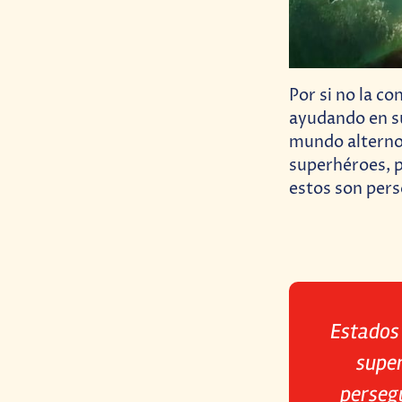
Por si no la co
ayudando en su
mundo alterno 
superhéroes, p
estos son pers
Estados 
super
persegu