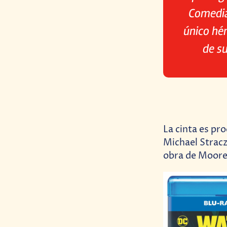
Comedia
único hé
de s
La cinta es pr
Michael Stracz
obra de Moore