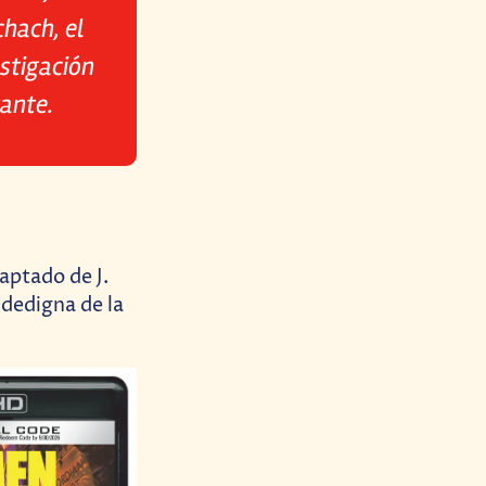
hach, el
stigación
ante.
aptado de J.
idedigna de la