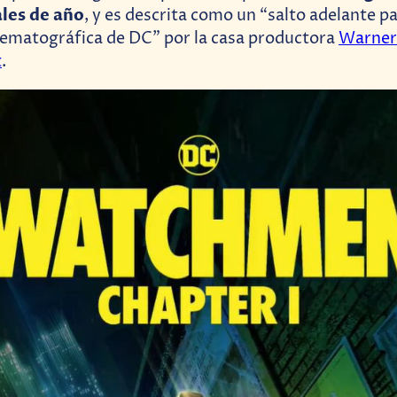
ales de año
, y es descrita como un “salto adelante p
ematográfica de DC” por la casa productora
Warner
t
.