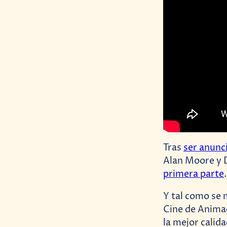
Tras
ser anunc
Alan Moore y 
primera parte
.
Y tal como se 
Cine de Animac
la mejor calid