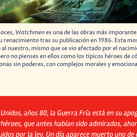
Watchmen
noces,
es una de las obras más imporante
 renacimiento tras su publicación en 1986. Esta mo
al nuestro, mismo que se vio afectado por el nacimi
ero no pienses en ellos como los típicos héroes de c
onas sin poderes, con complejos morales y emociona
Unidos, años 80, la Guerra Fría está en su apog
héroes, que antes habían sido admirados, aho
idos por la ley. Un día aparece muerto uno de e