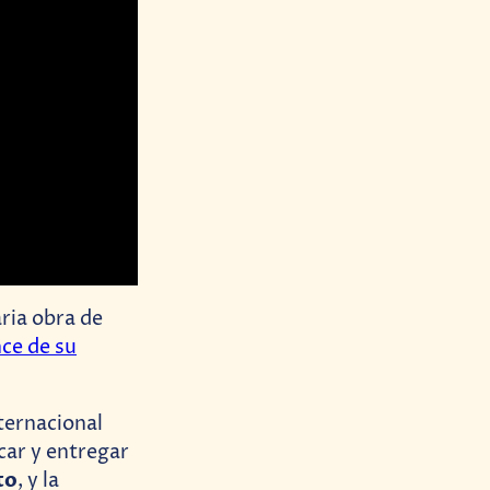
aria obra de
ce de su
ternacional
car y entregar
to
, y la