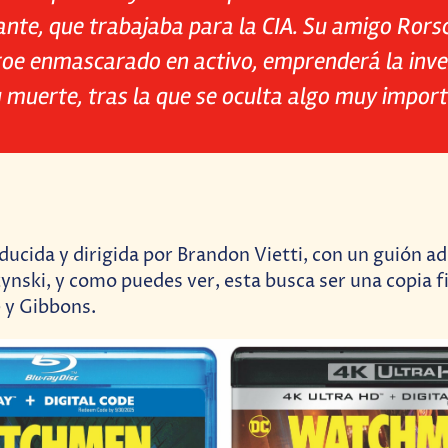
nte, que trabajaba para la CIA. Su amigo Rorsc
roe enmascarado en activo, emprenderá la inve
u muerte, tras la que se oculta algo muy import
oducida y dirigida por Brandon Vietti, con un guión ad
ynski, y como puedes ver, esta busca ser una copia f
 y Gibbons.