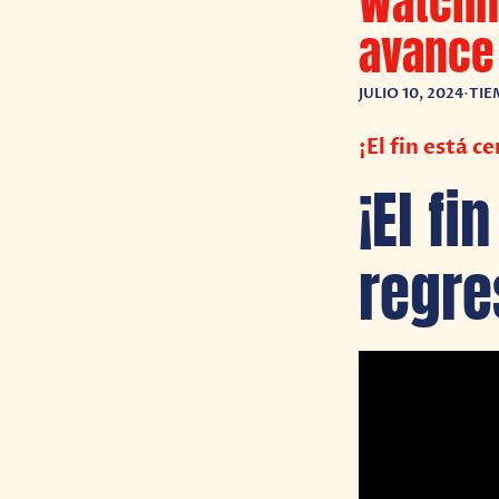
Watchme
avance
JULIO 10, 2024
•
TIE
¡El fin está 
¡El fi
regre