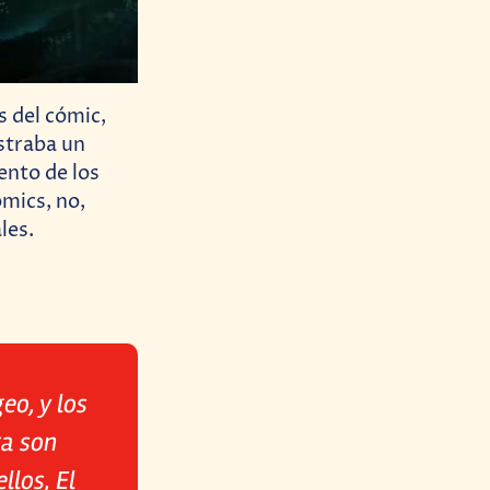
s del cómic,
straba un
ento de los
ómics, no,
les.
eo, y los
ra son
llos, El