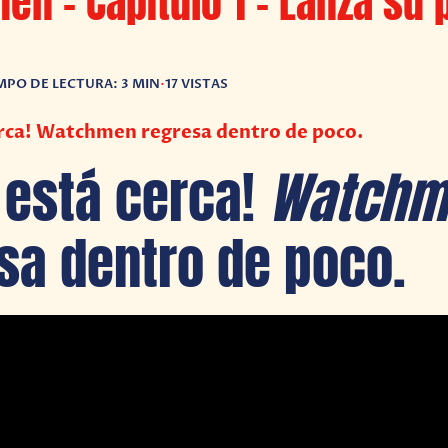
n – Capítulo 1 – Lanza su 
MPO DE LECTURA: 3 MIN
•
17 VISTAS
cerca! Watchmen regresa dentro de poco.
n está cerca!
Watchm
sa dentro de poco.