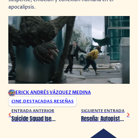
apocalipsis.
ERICK ANDRÉS VÁZQUEZ MEDINA
CINE
,
DESTACADAS
,
RESEÑAS
ENTRADA ANTERIOR
SIGUIENTE ENTRADA
Suicide Squad Isekai celebra el estreno de la serie con un cosplay oficial de Harley Quinn
Reseña: Autopista Pingüino