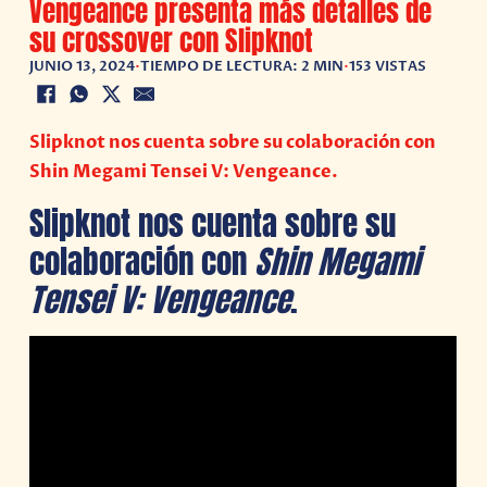
Vengeance presenta más detalles de
su crossover con Slipknot
JUNIO 13, 2024
•
TIEMPO DE LECTURA: 2 MIN
•
153 VISTAS
Slipknot nos cuenta sobre su colaboración con
Shin Megami Tensei V: Vengeance.
Slipknot nos cuenta sobre su
colaboración con
Shin Megami
Tensei V: Vengeance
.