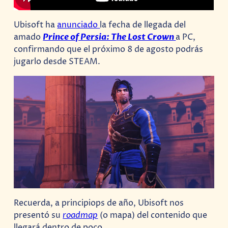
Ubisoft ha
anunciado
la fecha de llegada del
amado
Prince of Persia: The Lost Crown
a PC,
confirmando que el próximo 8 de agosto podrás
jugarlo desde STEAM.
Recuerda, a principiops de año, Ubisoft nos
presentó su
roadmap
(o mapa) del contenido que
llegará dentro de poco.