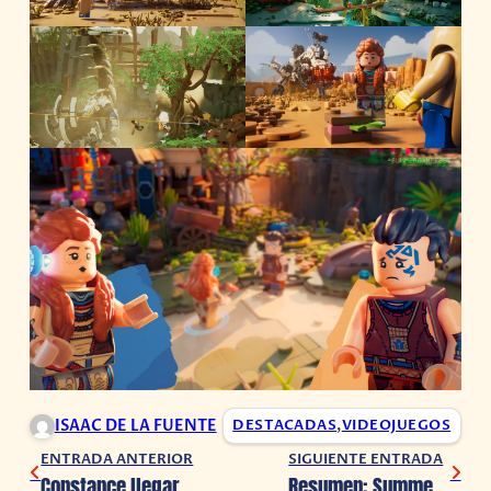
ISAAC DE LA FUENTE
DESTACADAS
,
VIDEOJUEGOS
ENTRADA ANTERIOR
SIGUIENTE ENTRADA
Constance llegará a consolas en 2025
Resumen: Summer Game Fest 2024