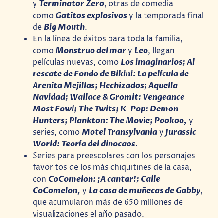
y
Terminator Zero
, otras de comedia
como
Gatitos explosivos
y la temporada final
de
Big Mouth
.
En la línea de éxitos para toda la familia,
como
Monstruo del mar
y
Leo
, llegan
películas nuevas, como
Los imaginarios; Al
rescate de Fondo de Bikini: La película de
Arenita Mejillas; Hechizados; Aquella
Navidad; Wallace & Gromit: Vengeance
Most Fowl; The Twits; K-Pop: Demon
Hunters; Plankton: The Movie; Pookoo,
y
series, como
Motel Transylvania
y
Jurassic
World: Teoría del dinocaos
.
Series para preescolares con los personajes
favoritos de los más chiquitines de la casa,
con
CoComelon: ¡A cantar!; Calle
CoComelon,
y
La casa de muñecas de Gabby
,
que acumularon más de 650 millones de
visualizaciones el año pasado.