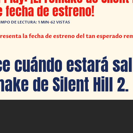
e fecha de estreno!
EMPO DE LECTURA: 1 MIN
•
62 VISTAS
esenta la fecha de estreno del tan esperado re
e cuándo estará sal
ake de Silent Hill 2.