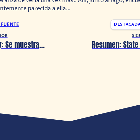
peranza de verla una vez más.. Allí, junto al lago, enc
antemente parecida a ella…
A FUENTE
DESTACAD
IOR
SIG
State of Play: Se muestran más detalles de la remasterización de Until Dawn