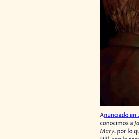
A
nunciado en
J
conocimos a
Mary
, por lo 