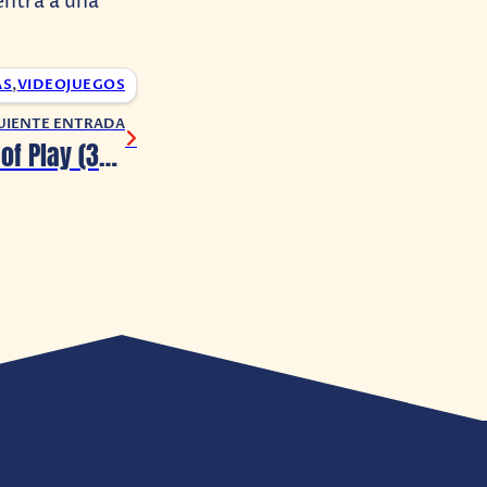
uentra a una
AS
,
VIDEOJUEGOS
UIENTE ENTRADA
Resumen: State of Play (30/05/2024)