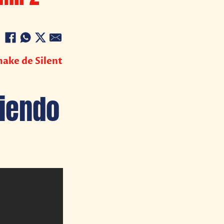
make de Silent
iendo