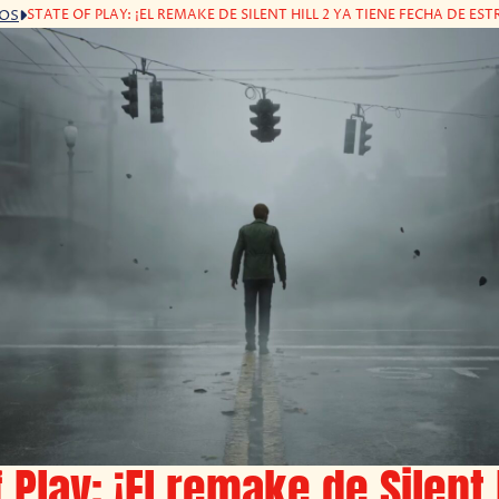
STATE OF PLAY: ¡EL REMAKE DE SILENT HILL 2 YA TIENE FECHA DE ES
GOS
 Play: ¡El remake de Silent 