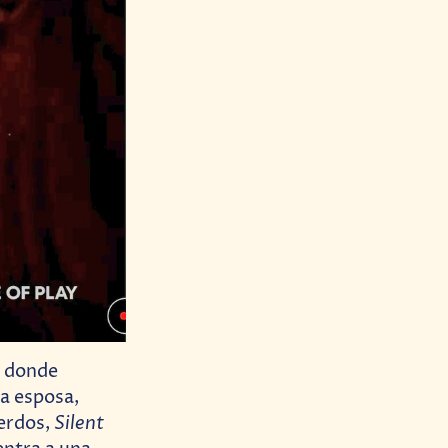
, donde
ta esposa,
Silent
uerdos,