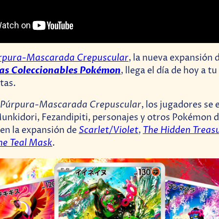
úrpura-Mascarada Crepuscular
, la nueva expansión 
tas Coleccionables Pokémon
, llega el día de hoy a t
tas.
y Púrpura-Mascarada Crepuscular
, los jugadores se
unkidori, Fezandipiti, personajes y otros Pokémon 
Scarlet/Violet
The Hidden Treasu
en la expansión de
,
The Teal Mask
.