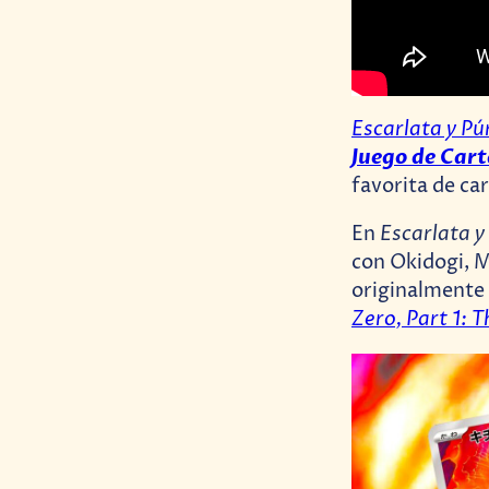
Escarlata y P
Juego de Car
favorita de car
Escarlata 
En
con Okidogi, M
originalmente 
Zero, Part 1: 