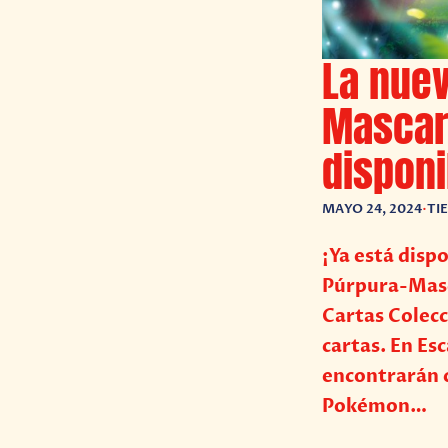
La nue
Mascar
disponi
MAYO 24, 2024
•
TI
¡Ya está disp
Púrpura-Masc
Cartas Colecc
cartas. En Es
encontrarán c
Pokémon…