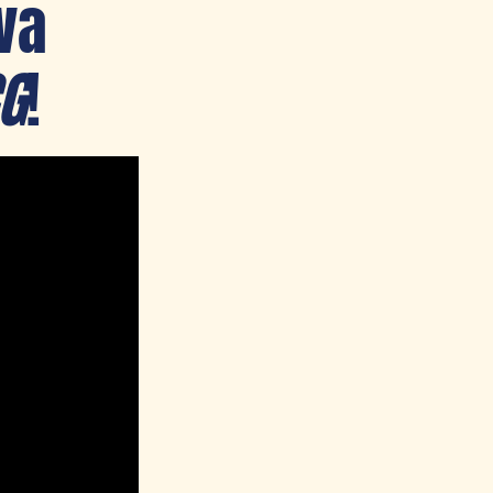
va
G
!