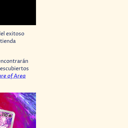
del exitoso
u tienda
 encontrarán
descubiertos
re of Area