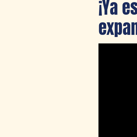
¡Ya e
expa