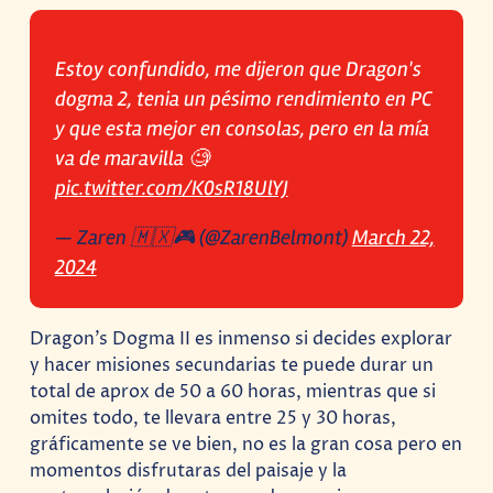
Estoy confundido, me dijeron que Dragon's
dogma 2, tenia un pésimo rendimiento en PC
y que esta mejor en consolas, pero en la mía
va de maravilla 🧐
pic.twitter.com/K0sR18UlYJ
— Zaren 🇲🇽🎮 (@ZarenBelmont)
March 22,
2024
Dragon’s Dogma II es inmenso si decides explorar
y hacer misiones secundarias te puede durar un
total de aprox de 50 a 60 horas, mientras que si
omites todo, te llevara entre 25 y 30 horas,
gráficamente se ve bien, no es la gran cosa pero en
momentos disfrutaras del paisaje y la