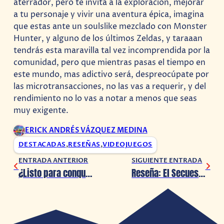
aterrador, pero te invita a la exploración, mejorar
a tu personaje y vivir una aventura épica, imagina
que estas ante un soulslike mezclado con Monster
Hunter, y alguno de los últimos Zeldas, y taraaan
tendrás esta maravilla tal vez incomprendida por la
comunidad, pero que mientras pasas el tiempo en
este mundo, mas adictivo será, despreocúpate por
las microtransacciones, no las vas a requerir, y del
rendimiento no lo vas a notar a menos que seas
muy exigente.
ERICK ANDRÉS VÁZQUEZ MEDINA
DESTACADAS
,
RESEÑAS
,
VIDEOJUEGOS
ENTRADA ANTERIOR
SIGUIENTE ENTRADA
¿Listo para conquistar Westeros con Game of Thrones y Tiny Epic?
Reseña: El Secuestro del Papa