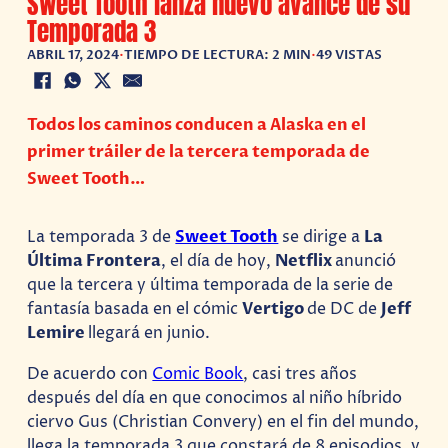
Sweet Tooth lanza nuevo avance de su
Temporada 3
ABRIL 17, 2024
•
TIEMPO DE LECTURA: 2 MIN
•
49 VISTAS
Todos los caminos conducen a Alaska en el
primer tráiler de la tercera temporada de
Sweet Tooth…
La temporada 3 de
Sweet Tooth
se dirige a
La
Última Frontera
, el día de hoy,
Netflix
anunció
que la tercera y última temporada de la serie de
fantasía basada en el cómic
Vertigo
de DC de
Jeff
Lemire
llegará en junio.
De acuerdo con
Comic Book
, casi tres años
después del día en que conocimos al niño híbrido
ciervo Gus (Christian Convery) en el fin del mundo,
llega la temporada 3 que constará de 8 episodios, y