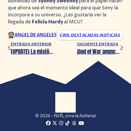
idoneidad de
Sydney Sweeney
para el papel hacen
que ahora sea el momento ideal para que Sony la
incorpore a su universo. ¿Les gustaría ver la
llegada de
Felicia Hardy
al MCU?
ANGEL DE ANGELES
CINE
,
DESTACADAS
,
NOTICIAS
ENTRADA ANTERIOR
SIGUIENTE ENTRADA
(UPDATE) La misión de Jabba the Hut en Star Wars Outlaws te va a costar $110 USD
¡God of War anuncia un nuevo juego! (Pero…)
© 2026 - NSÑ, ¡viva la ñoñería!