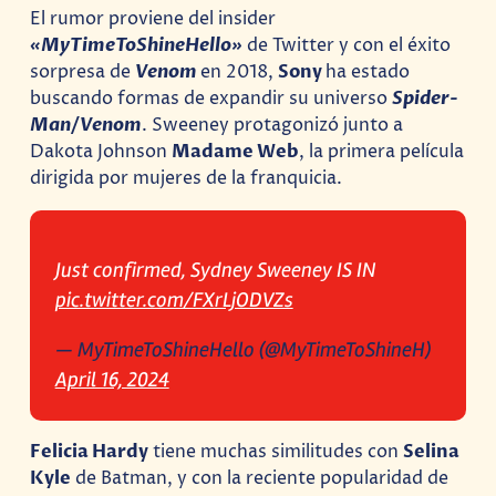
El rumor proviene del insider
«MyTimeToShineHello»
de Twitter y con el éxito
sorpresa de
Venom
en 2018,
Sony
ha estado
buscando formas de expandir su universo
Spider-
Man/Venom
. Sweeney protagonizó junto a
Dakota Johnson
Madame Web
, la primera película
dirigida por mujeres de la franquicia.
Just confirmed, Sydney Sweeney IS IN
pic.twitter.com/FXrLjODVZs
— MyTimeToShineHello (@MyTimeToShineH)
April 16, 2024
Felicia Hardy
tiene muchas similitudes con
Selina
Kyle
de Batman, y con la reciente popularidad de