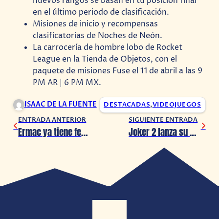
nuevos rangos se basan en tu posición final
en el último periodo de clasificación.
Misiones de inicio y recompensas
clasificatorias de Noches de Neón.
La carrocería de hombre lobo de Rocket
League en la Tienda de Objetos, con el
paquete de misiones Fuse el 11 de abril a las 9
PM AR | 6 PM MX.
ISAAC DE LA FUENTE
DESTACADAS
,
VIDEOJUEGOS
ENTRADA ANTERIOR
SIGUIENTE ENTRADA
Ermac ya tiene fecha de llegada a Mortal Kombat 1
Joker 2 lanza su primer teaser, hoy veremos su primer avance completo