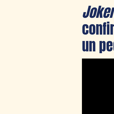
Joker
confi
un pe