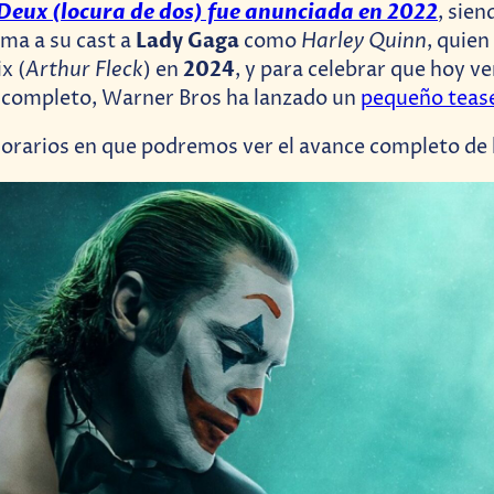
a Deux (locura de dos) fue anunciada en 2022
, sie
Lady Gaga
Harley Quinn
ma a su cast a
como
, quien
Arthur Fleck
2024
x (
) en
, y para celebrar que hoy v
 completo, Warner Bros ha lanzado un
pequeño teas
horarios en que podremos ver el avance completo de l