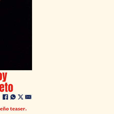
oy
eto
ueño teaser.