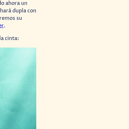
ndo ahora un
 hará dupla con
eremos su
er
.
a cinta: