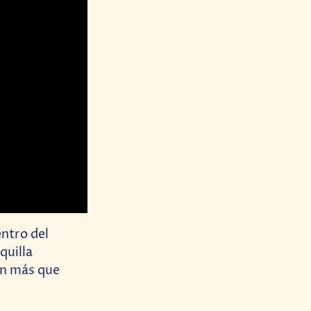
entro del
quilla
án más que