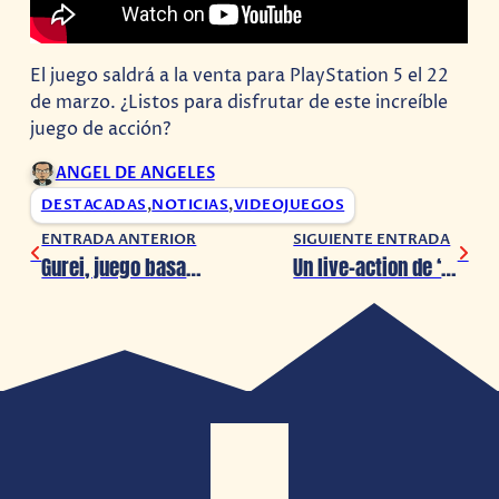
El juego saldrá a la venta para PlayStation 5 el 22
de marzo. ¿Listos para disfrutar de este increíble
juego de acción?
ANGEL DE ANGELES
DESTACADAS
,
NOTICIAS
,
VIDEOJUEGOS
ENTRADA ANTERIOR
SIGUIENTE ENTRADA
Gurei, juego basado en la mitología japonesa, muestra jugabilidad de combate en nuevo trailer
Un live-action de ‘The Sims’ está en desarrollo