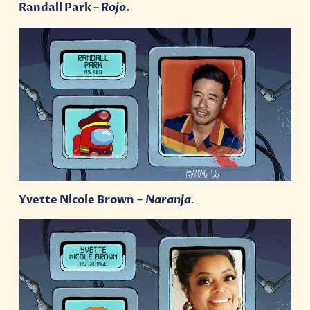
Randall Park –
Rojo.
Yvette Nicole Brown
–
Naranja
.