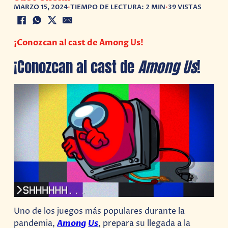
MARZO 15, 2024
•
TIEMPO DE LECTURA: 2 MIN
•
39 VISTAS
¡Conozcan al cast de Among Us!
¡Conozcan al cast de
Among Us
!
Uno de los juegos más populares durante la
pandemia,
Among
Us
, prepara su llegada a la