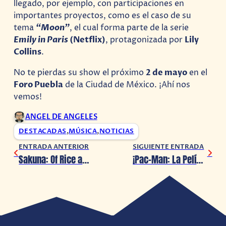
llegado, por ejemplo, con participaciones en
importantes proyectos, como es el caso de su
tema
“Moon”
, el cual forma parte de la serie
Emily in Paris
(Netflix)
, protagonizada por
Lily
Collins
.
No te pierdas su show el próximo
2 de mayo
en el
Foro Puebla
de la Ciudad de México. ¡Ahí nos
vemos!
ANGEL DE ANGELES
DESTACADAS
,
MÚSICA
,
NOTICIAS
ENTRADA ANTERIOR
SIGUIENTE ENTRADA
Sakuna: Of Rice and Ruin tendrá adaptación al anime, llegará en 2024
¡Pac-Man: La Película ha sido revelada!