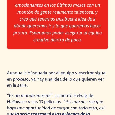
emocionantes en los últimos meses con un
montón de gente realmente talentosa, y
creo que tenemos una buena idea de a
dónde queremos ir y lo que queremos hacer
pronto. Esperamos poder asegurar al equipo
creativo dentro de poco.
Aunque la búsqueda por el equipo y escritor sigue
en proceso, ya hay una idea de lo que quieren ver
en la serie.
“
Es un mundo enorme”
, comentó Helwig de
Halloween
y sus 13 películas, “
Así que no creo que
haya una oportunidad de cargar con todo esto, así
que
la serie regresará a los orígenes de la