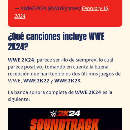
— #WWE2K24 (@WWEgames)
February 16,
2024
¿Qué canciones incluye WWE
2K24?
WWE 2K24
, parece ser «lo de siempre», lo cual
parece positivo, tomando en cuenta la buena
recepción que han tenidolos dos últimos juegos de
WWE,
WWE 2K22
y
WWE 2K23
.
La banda sonora completa de
WWE 2K24
es la
siguiente: