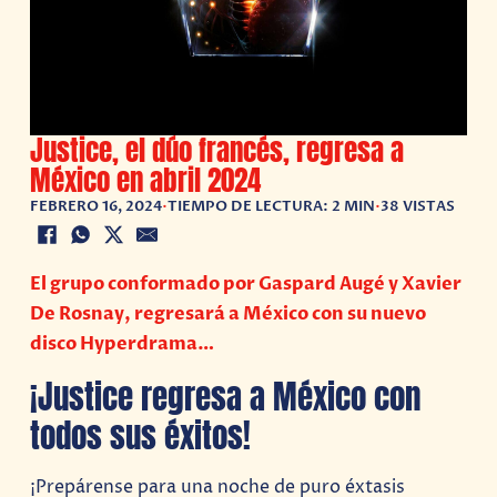
Justice, el dúo francés, regresa a
México en abril 2024
FEBRERO 16, 2024
•
TIEMPO DE LECTURA: 2 MIN
•
38 VISTAS
El grupo conformado por Gaspard Augé y Xavier
De Rosnay, regresará a México con su nuevo
disco Hyperdrama…
¡Justice regresa a México con
todos sus éxitos!
¡Prepárense para una noche de puro éxtasis