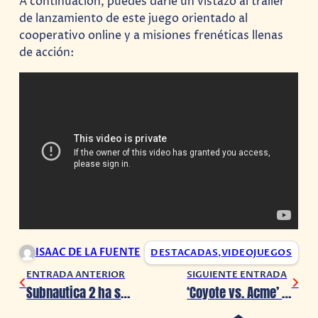
A continuación, puedes darle un vistazo al tráiler
de lanzamiento de este juego orientado al
cooperativo online y a misiones frenéticas llenas
de acción:
ISAAC DE LA FUENTE
DESTACADAS
,
VIDEOJUEGOS
ENTRADA ANTERIOR
SIGUIENTE ENTRADA
Subnautica 2 ha sido anunciado y también algunos cambios que tendrá
‘Coyote vs. Acme’ será eliminada al no conseguir estreno