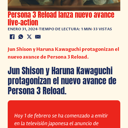
Persona 3 Reload lanza nuevo avance
live-action
ENERO 31, 2024
•
TIEMPO DE LECTURA: 1 MIN
•
33 VISTAS
Jun Shison y Haruna Kawaguchi protagonizan el
nuevo avance de Persona 3 Reload.
Jun Shison y Haruna Kawaguchi
protagonizan el nuevo avance de
Persona 3 Reload.
Hoy 1 de febrero se ha comenzado a emitir
en la televisión japonesa el anuncio de