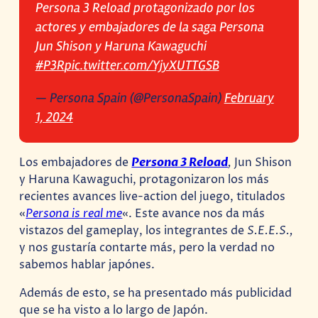
Persona 3 Reload protagonizado por los
actores y embajadores de la saga Persona
Jun Shison y Haruna Kawaguchi
#P3R
pic.twitter.com/YjyXUTTGSB
— Persona Spain (@PersonaSpain)
February
1, 2024
Los embajadores de
Persona 3 Reload
,
Jun Shison
y Haruna Kawaguchi, protagonizaron los más
recientes avances live-action del juego, titulados
«
Persona is real me
«. Este avance nos da más
vistazos del gameplay, los integrantes de
S.E.E.S.,
y nos gustaría contarte más, pero la verdad no
sabemos hablar japónes.
Además de esto, se ha presentado más publicidad
que se ha visto a lo largo de Japón.