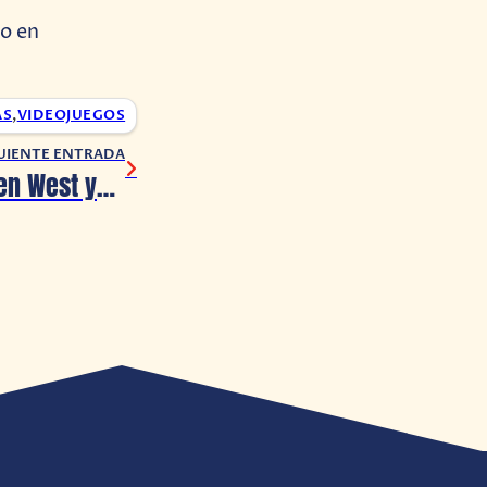
to en
AS
,
VIDEOJUEGOS
UIENTE ENTRADA
Horizon Forbidden West ya tiene fecha de estreno en PC