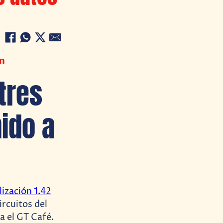
ón
tres
ido a
lización 1.42
rcuitos del
a el GT Café.